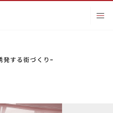
誘発する街づくりｰ
-