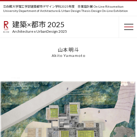
立命館大学理工学部建築都市デザイン学科2025年度 卒業設計展 On-Line
Ritsumeikan
University Department of Architecture & Urban Design Thesis Design On-Line Exhibition
積層する記憶
建築×都市 2025
Stacking Memory
Architecture x UrbanDesign 2025
山本明斗
Akito Yamamoto