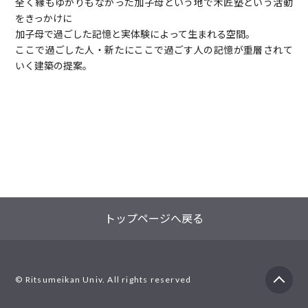
全く縁もゆかりもなかった加子母という地で木匠塾という活動
をきっかけに
加子母で過ごした記憶と実体験によって生まれる空間。
ここで過ごした人・新たにここで過ごす人の記憶が重層されて
いく建築の提案。
トップページへ戻る
PA
© Ritsumeikan Univ. All rights reserved