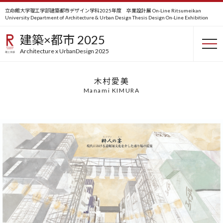
立命館大学理工学部建築都市デザイン学科2025年度 卒業設計展 On-Line
Ritsumeikan
University Department of Architecture & Urban Design Thesis Design On-Line Exhibition
粋人の宴
建築×都市 2025
banquet of sophisticated people
Architecture x UrbanDesign 2025
木村愛美
Manami KIMURA