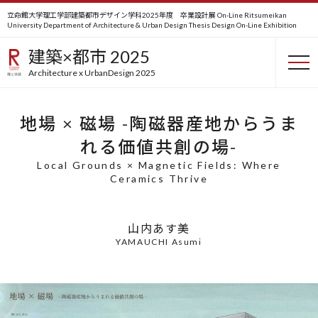
立命館大学理工学部建築都市デザイン学科2025年度 卒業設計展 On-Line
Ritsumeikan
University Department of Architecture & Urban Design Thesis Design On-Line Exhibition
比叡賞
建築×都市 2025
the Hiei Prize
Architecture x UrbanDesign 2025
地場 × 磁場 -陶磁器産地からうま
れる価値共創の場-
Local Grounds × Magnetic Fields: Where
Ceramics Thrive
山内あす美
YAMAUCHI Asumi