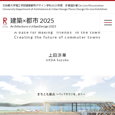
立命館大学理工学部建築都市デザイン学科2025年度 卒業設計展 On-Line
Ritsumeikan
University Department of Architecture & Urban Design Thesis Design On-Line Exhibition
まちとも​拠点 ~ベッドタウンの​
建築×都市 2025
未来を、かく​~
Architecture x UrbanDesign 2025
A base for making "friends" in the town
Creating the future of commuter towns
上田涼華
UEDA Suzuka