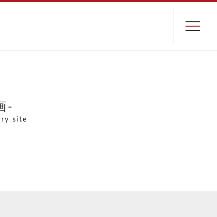
-
rry site