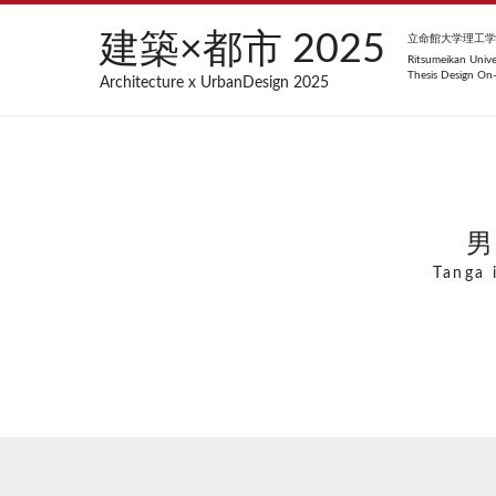
建築×都市 2025
立命館大学理工学部
Ritsumeikan Univ
Thesis Design On-
Architecture x UrbanDesign 2025
Tanga i