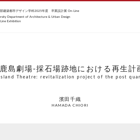
建築都市デザイン学科2025年度 卒業設計展 On-Line
ersity Department of Architecture & Urban Design
Line Exhibition
男鹿島劇場-採石場跡地における再生計画
sland Theatre: revitalization project of the post qua
濱田千織
HAMADA CHIORI