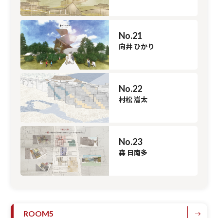
No.21
向井 ひかり
No.22
村松 嵩太
No.23
森 日南多
ROOM5