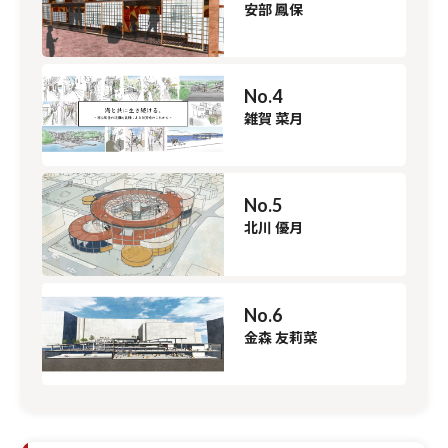
安部 鳳保
No.4
雑賀 菜月
No.5
北川 優月
No.6
金森 友莉菜