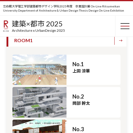
立命館大学理工学部建築都市デザイン学科2025年度 卒業設計展 On-Line
Ritsumeikan
University Department of Architecture & Urban Design Thesis Design On-Line Exhibition
卒業設計
建築×都市 2025
Architecture x UrbanDesign 2025
ROOM1
No.1
上田 涼華
No.2
岡部 幹太
No.3