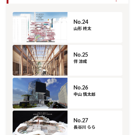
No.24
山形 柊太
No.25
伴 涼成
No.26
中山 慎太郎
No.27
長谷川 らら