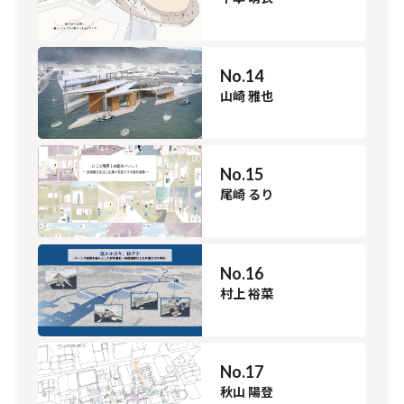
No.14
山崎 雅也
No.15
尾崎 るり
No.16
村上 裕菜
No.17
秋山 陽登