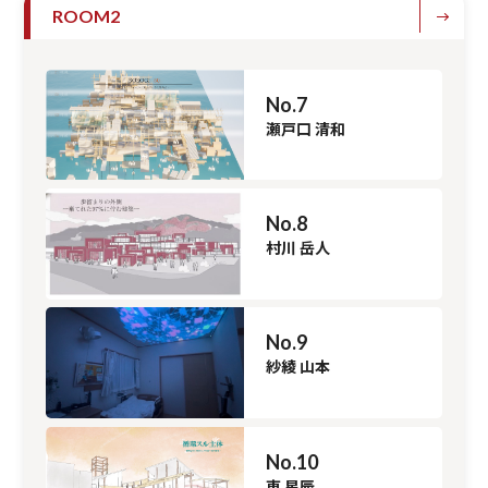
ROOM2
No.7
瀬戸口 清和
No.8
村川 岳人
No.9
紗綾 山本
No.10
東 星辰