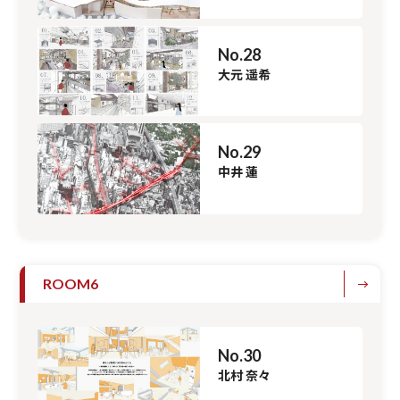
No.28
大元 遥希
No.29
中井 蓮
ROOM6
No.30
北村 奈々