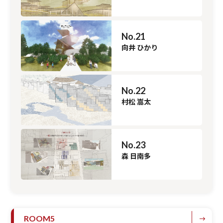
No.21
向井 ひかり
No.22
村松 嵩太
No.23
森 日南多
ROOM5