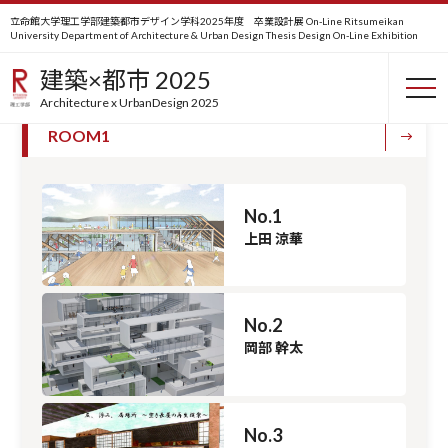
立命館大学理工学部建築都市デザイン学科2025年度 卒業設計展 On-Line
Ritsumeikan
University Department of Architecture & Urban Design Thesis Design On-Line Exhibition
卒業設計
建築×都市 2025
Architecture x UrbanDesign 2025
ROOM1
No.1
上田 涼華
No.2
岡部 幹太
No.3