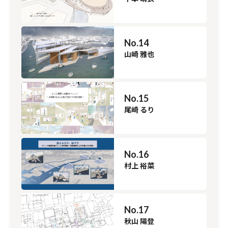
No.14
山崎 雅也
No.15
尾崎 るり
No.16
村上 裕菜
No.17
秋山 陽登