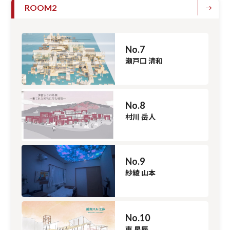
ROOM2
No.7
瀬戸口 清和
No.8
村川 岳人
No.9
紗綾 山本
No.10
東 星辰