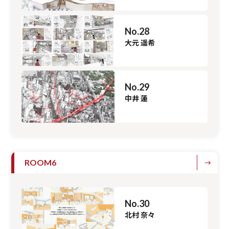
No.28
大元 遥希
No.29
中井 蓮
ROOM6
No.30
北村 奈々