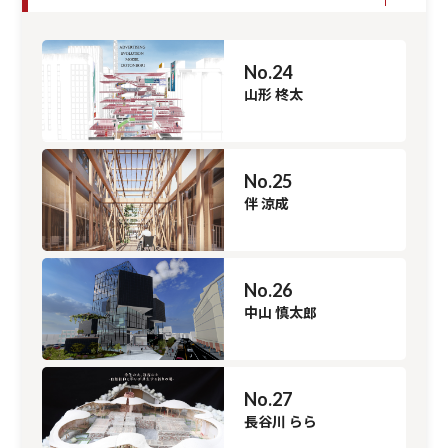
No.24
山形 柊太
No.25
伴 涼成
No.26
中山 慎太郎
No.27
長谷川 らら