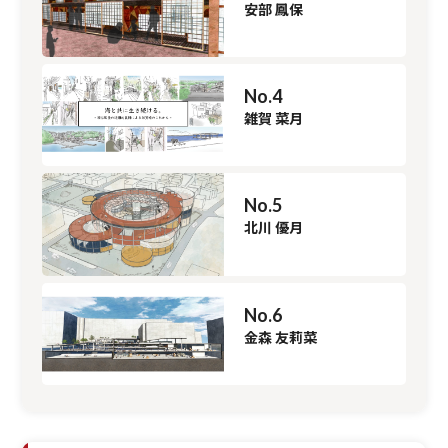
安部 鳳保
No.4
雑賀 菜月
No.5
北川 優月
No.6
金森 友莉菜