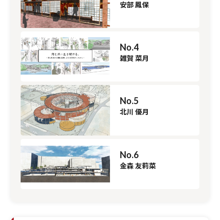
安部 鳳保
No.4
雑賀 菜月
No.5
北川 優月
No.6
金森 友莉菜