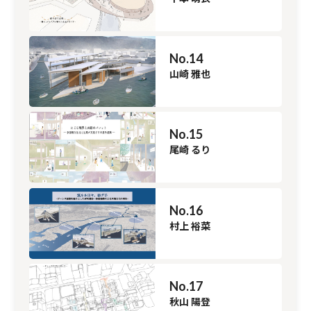
No.14
山崎 雅也
No.15
尾崎 るり
No.16
村上 裕菜
No.17
秋山 陽登