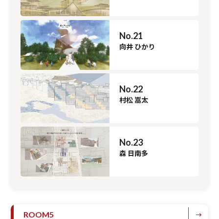
No.21
向井 ひかり
No.22
村松 嵩太
No.23
森 日南多
ROOM5