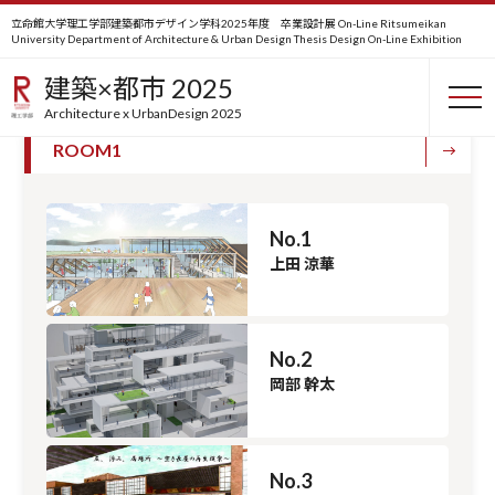
立命館大学理工学部建築都市デザイン学科2025年度 卒業設計展 On-Line
Ritsumeikan
University Department of Architecture & Urban Design Thesis Design On-Line Exhibition
卒業設計
建築×都市 2025
Architecture x UrbanDesign 2025
ROOM1
No.1
上田 涼華
No.2
岡部 幹太
No.3