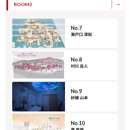
ROOM2
No.7
瀬戸口 清和
No.8
村川 岳人
No.9
紗綾 山本
No.10
東 星辰