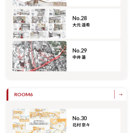
No.28
大元 遥希
No.29
中井 蓮
ROOM6
No.30
北村 奈々