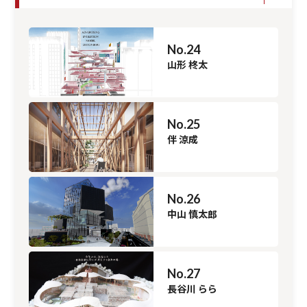
No.24
山形 柊太
No.25
伴 涼成
No.26
中山 慎太郎
No.27
長谷川 らら