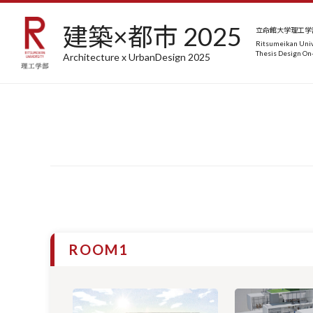
建築×都市 2025
立命館大学理工学部
Ritsumeikan Univ
Thesis Design On-
Architecture x UrbanDesign 2025
ROOM1