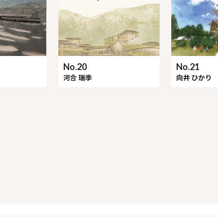
No.21
No.20
向井 ひかり
河合 瑞季