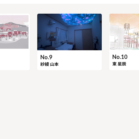
No.10
No.9
東 星辰
紗綾 山本