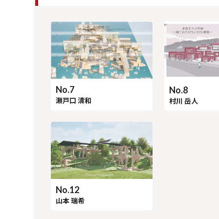
No.7
No.8
瀬戸口 清和
村川 岳人
No.12
山本 瑞希