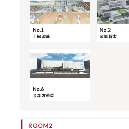
No.1
No.2
上田 涼華
岡部 幹太
No.6
金森 友莉菜
ROOM2