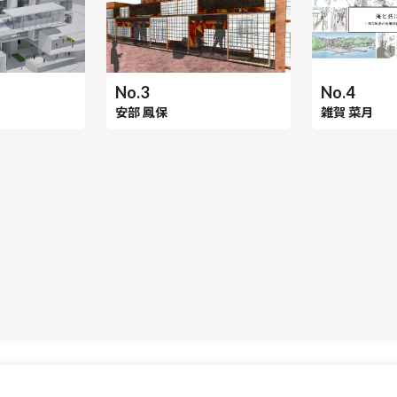
No.4
No.3
雑賀 菜月
安部 鳳保