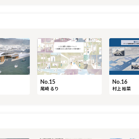
No.16
No.15
村上 裕菜
尾崎 るり