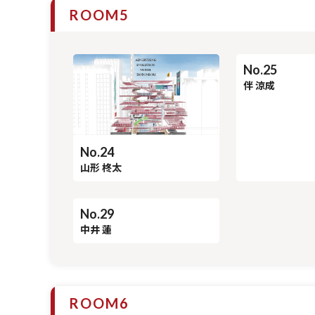
ROOM5
No.25
No.24
伴 涼成
山形 柊太
No.29
中井 蓮
ROOM6