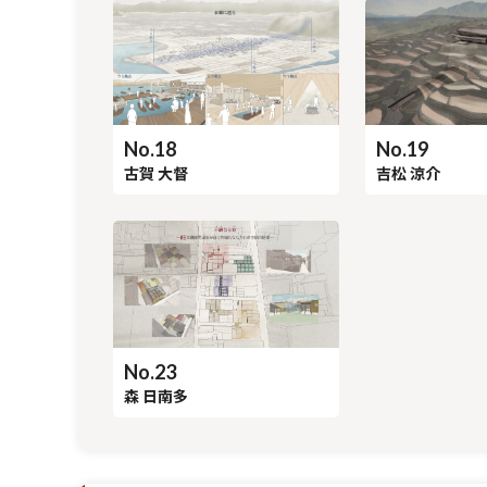
No.18
No.19
古賀 大督
吉松 涼介
No.23
森 日南多