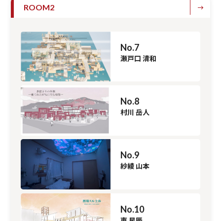
ROOM2
No.7
瀬戸口 清和
No.8
村川 岳人
No.9
紗綾 山本
No.10
東 星辰