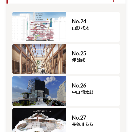
No.24
山形 柊太
No.25
伴 涼成
No.26
中山 慎太郎
No.27
長谷川 らら