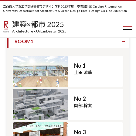
立命館大学理工学部建築都市デザイン学科2025年度 卒業設計展 On-Line
Ritsumeikan
University Department of Architecture & Urban Design Thesis Design On-Line Exhibition
卒業設計
建築×都市 2025
Architecture x UrbanDesign 2025
ROOM1
No.1
上田 涼華
No.2
岡部 幹太
No.3