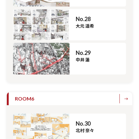
No.28
大元 遥希
No.29
中井 蓮
ROOM6
No.30
北村 奈々