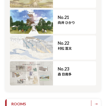
No.21
向井 ひかり
No.22
村松 嵩太
No.23
森 日南多
ROOM5