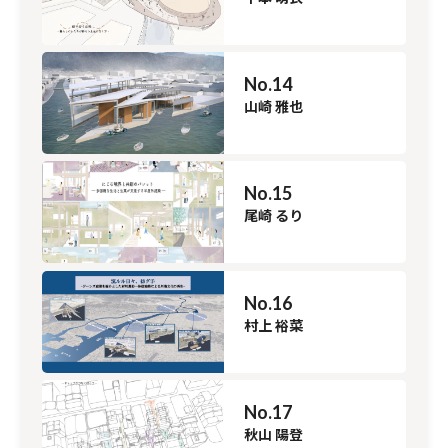
No.14
山崎 雅也
No.15
尾崎 るり
No.16
村上 裕菜
No.17
秋山 陽登