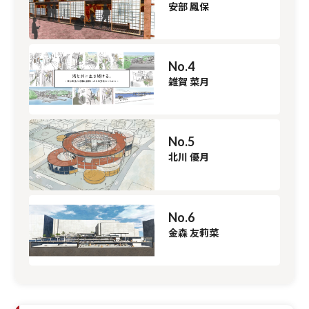
安部 鳳保
No.4
雑賀 菜月
No.5
北川 優月
No.6
金森 友莉菜