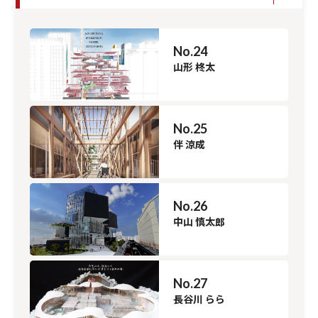
No.24
山形 柊太
No.25
伴 涼成
No.26
中山 慎太郎
No.27
長谷川 らら