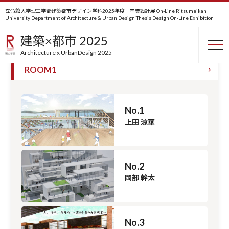
立命館大学理工学部建築都市デザイン学科2025年度 卒業設計展 On-Line
Ritsumeikan
University Department of Architecture & Urban Design Thesis Design On-Line Exhibition
卒業設計
建築×都市 2025
Architecture x UrbanDesign 2025
ROOM1
No.1
上田 涼華
No.2
岡部 幹太
No.3