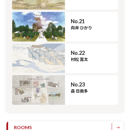
No.21
向井 ひかり
No.22
村松 嵩太
No.23
森 日南多
ROOM5