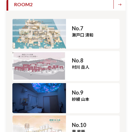
ROOM2
No.7
瀬戸口 清和
No.8
村川 岳人
No.9
紗綾 山本
No.10
東 星辰