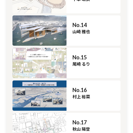
No.14
山崎 雅也
No.15
尾崎 るり
No.16
村上 裕菜
No.17
秋山 陽登