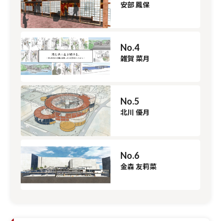
安部 鳳保
No.4
雑賀 菜月
No.5
北川 優月
No.6
金森 友莉菜