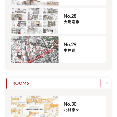
No.28
大元 遥希
No.29
中井 蓮
ROOM6
No.30
北村 奈々