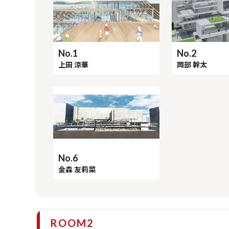
No.1
No.2
上田 涼華
岡部 幹太
No.6
金森 友莉菜
ROOM2