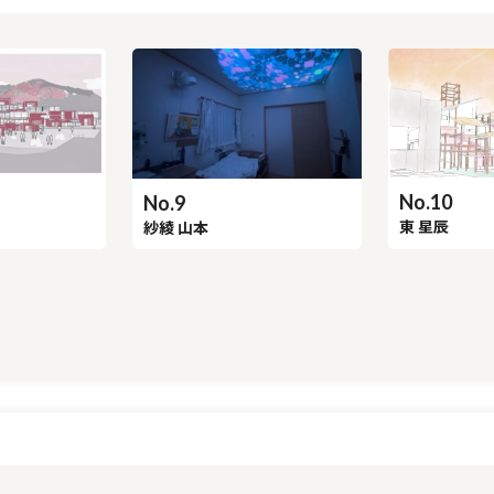
No.10
No.9
東 星辰
紗綾 山本