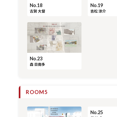
No.18
No.19
古賀 大督
吉松 涼介
No.23
森 日南多