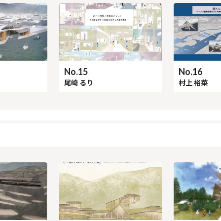
No.16
No.15
村上 裕菜
尾崎 るり