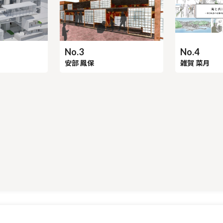
No.4
No.3
雑賀 菜月
安部 鳳保