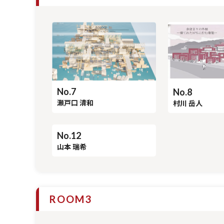
No.7
No.8
瀬戸口 清和
村川 岳人
No.12
山本 瑞希