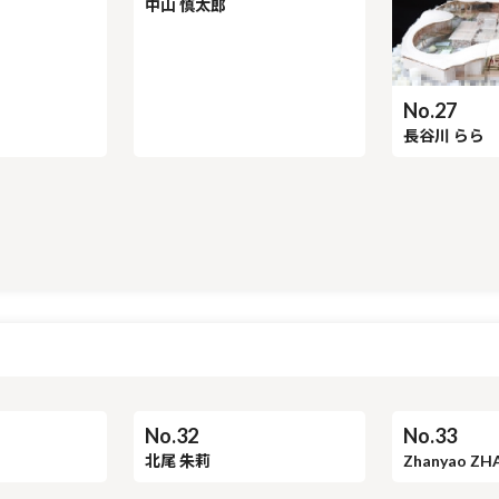
No.26
No.27
中山 慎太郎
長谷川 らら