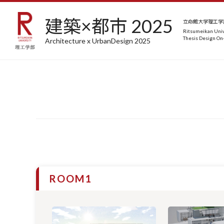
建築×都市 2025
立命館大学理工学部
Ritsumeikan Univ
Thesis Design On-
Architecture x UrbanDesign 2025
ROOM1