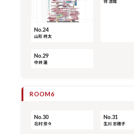
ROOM5
No.25
No.24
伴 涼成
山形 柊太
No.29
中井 蓮